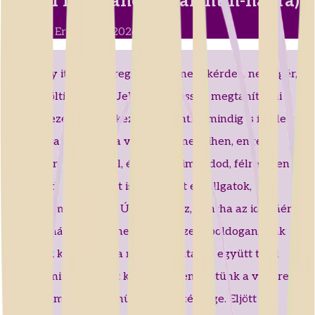
El kell mondanom (Valentin-napra)
Vizkeleti Erzsébet •
2026-02.12.
Úgy vagy itt, mint a reggeli fény nem kérdez, nem ígér,
csak betölti a szobát. Jelenléted lassan megtanít élni a
mát. A kezed fogja a kezemet, mintha mindig is így lett
volna, ujjaink között a világ csak megpihen, enged
szorításán. Rám nézel, és ahogy kimondod, félrebillen a
mosolyod. Tudom, azt is érted, mit elhallgatok,
tekintetem beszédes. Úgy beszélsz, mintha az idő ráérne,
mintha már nem sietne, s én elhiszem boldogan, csak
miattunk kelt fel ma a nap. A délután is együtt talál
minket, mint kinyitott könyvet. Nem sietünk a végére,
szavait ismerjük, bennünk rejlik szépsége. Eljött az