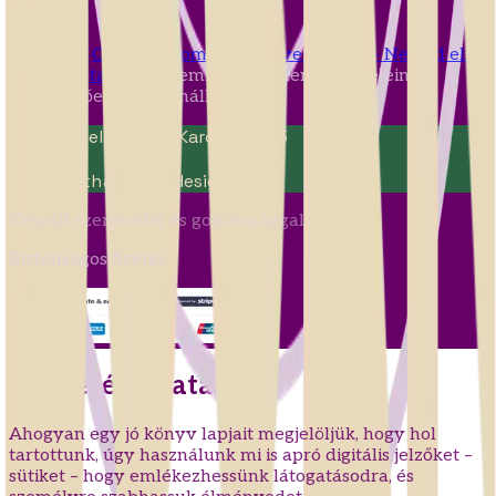
Ez a mű a
Creative Commons Nevezd meg! - Ne add el! -
Ne változtasd! 4.0
Nemzetközi Licenc feltételeinek
megfelelően felhasználható.
Web Development
Karcag, 2025
Fenntartható
Webdesign
Készült szeretettel és gondossággal
Biztonságos fizetés
Süti tájékoztatás
Ahogyan egy jó könyv lapjait megjelöljük, hogy hol
tartottunk, úgy használunk mi is apró digitális jelzőket –
sütiket – hogy emlékezhessünk látogatásodra, és