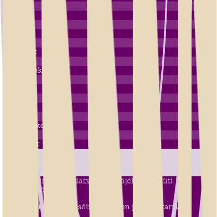
Főoldal
Versek
Novellák
Útleírások
Könyvek
Galéria
Bemutatkozás
Kapcsolat
Impresszum
ÁSZF
Adatvédelmi tájékoztató
Süti
tájékoztató
©
2026
Vizkeleti Erzsébet. Minden jog fenntartva.