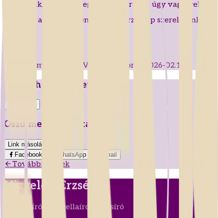
ünnepünk, s estére megértem, már csak úgy vagy velem,
ahogyan a beáradó fény örökké őrzi szép szerelmünk
emlékét.
—
El kell mondanom (Valentin-napra)
,
2026-02.12.
Neked hogy tetszett?
0
0
Oszd meg másokkal!
Link másolása
Facebook
WhatsApp
Email
További versek
Vizkeleti Erzsébet
Regényíró • Novellaíró • Versíró