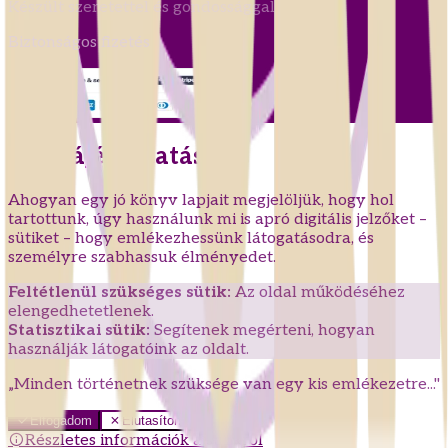
Készült szeretettel és gondossággal
Biztonságos fizetés
Süti tájékoztatás
Ahogyan egy jó könyv lapjait megjelöljük, hogy hol
tartottunk, úgy használunk mi is apró digitális jelzőket –
sütiket – hogy emlékezhessünk látogatásodra, és
személyre szabhassuk élményedet.
Feltétlenül szükséges sütik:
Az oldal működéséhez
elengedhetetlenek.
Statisztikai sütik:
Segítenek megérteni, hogyan
használják látogatóink az oldalt.
„Minden történetnek szüksége van egy kis emlékezetre..."
Elfogadom
Elutasítom
Részletes információk a sütikről