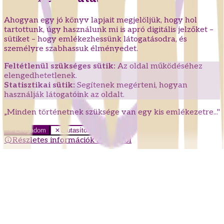
Ahogyan egy jó könyv lapjait megjelöljük, hogy hol
tartottunk, úgy használunk mi is apró digitális jelzőket –
sütiket – hogy emlékezhessünk látogatásodra, és
személyre szabhassuk élményedet.
Feltétlenül szükséges sütik:
Az oldal működéséhez
elengedhetetlenek.
Statisztikai sütik:
Segítenek megérteni, hogyan
használják látogatóink az oldalt.
„Minden történetnek szüksége van egy kis emlékezetre..."
Elfogadom
Elutasítom
Részletes információk a sütikről