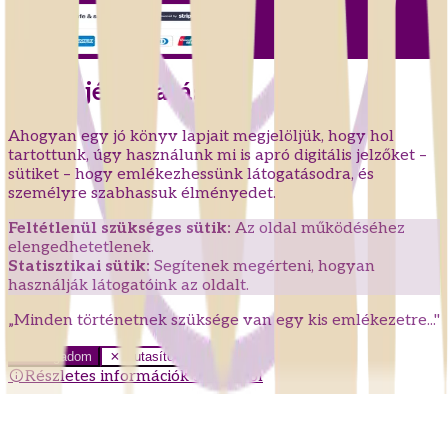
Süti tájékoztatás
Ahogyan egy jó könyv lapjait megjelöljük, hogy hol
tartottunk, úgy használunk mi is apró digitális jelzőket –
sütiket – hogy emlékezhessünk látogatásodra, és
személyre szabhassuk élményedet.
Feltétlenül szükséges sütik:
Az oldal működéséhez
elengedhetetlenek.
Statisztikai sütik:
Segítenek megérteni, hogyan
használják látogatóink az oldalt.
„Minden történetnek szüksége van egy kis emlékezetre..."
Elfogadom
Elutasítom
Részletes információk a sütikről