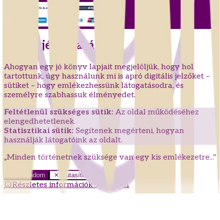
Süti tájékoztatás
Ahogyan egy jó könyv lapjait megjelöljük, hogy hol
tartottunk, úgy használunk mi is apró digitális jelzőket –
sütiket – hogy emlékezhessünk látogatásodra, és
személyre szabhassuk élményedet.
Feltétlenül szükséges sütik:
Az oldal működéséhez
elengedhetetlenek.
Statisztikai sütik:
Segítenek megérteni, hogyan
használják látogatóink az oldalt.
„Minden történetnek szüksége van egy kis emlékezetre..."
Elfogadom
Elutasítom
Részletes információk a sütikről