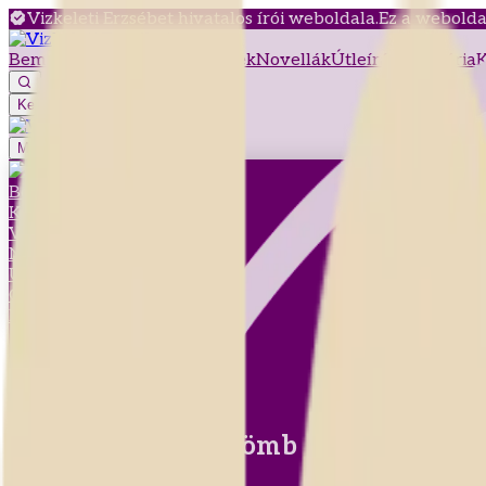
Vizkeleti Erzsébet hivatalos írói weboldala.
Ez a weboldal
Bemutatkozás
Könyvek
Versek
Novellák
Útleírások
Galéria
K
Keresés
Menü megnyitása
Bemutatkozás
Könyvek
Versek
Novellák
Útleírások
Galéria
Kapcsolat
Vissza a versekhez
Évszakok
Valót mutat a hógömb