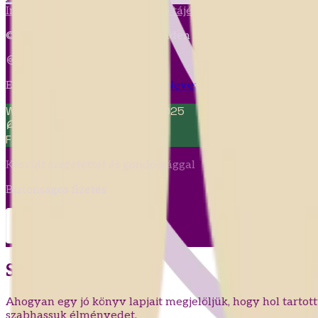
Impresszum
ÁSZF
Adatvédelmi tájékoztató
Süti tájékoztató
©
2026
Vizkeleti Erzsébet. Minden jog fenntartva.
Ez a mű a
Creative Commons Nevezd meg! - Ne add el! - N
Web Development
Karcag, 2025
Fenntartható
Webdesign
Készült szeretettel és gondossággal
Biztonságos fizetés
Süti tájékoztatás
Ahogyan egy jó könyv lapjait megjelöljük, hogy hol tartott
szabhassuk élményedet.