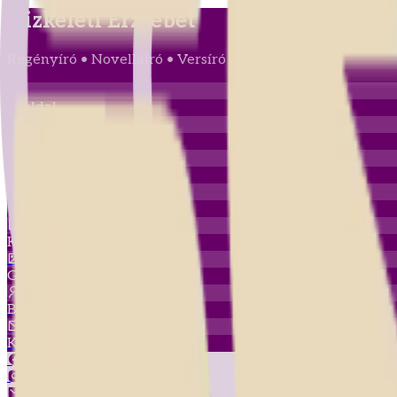
Vizkeleti Erzsébet
Regényíró • Novellaíró • Versíró
Főoldal
Versek
Novellák
Útleírások
Könyvek
Galéria
Bemutatkozás
Kapcsolat