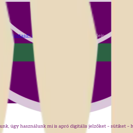
e változtasd! 4.0
Nemzetközi Licenc feltételeinek megfelel
unk, úgy használunk mi is apró digitális jelzőket – sütiket