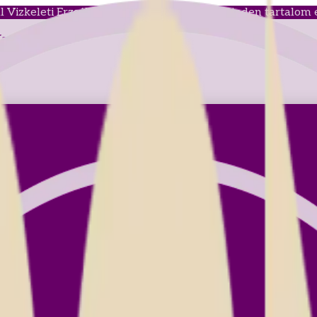
 Vizkeleti Erzsébet hivatalos írói oldala - minden tartalom 
apcsolat