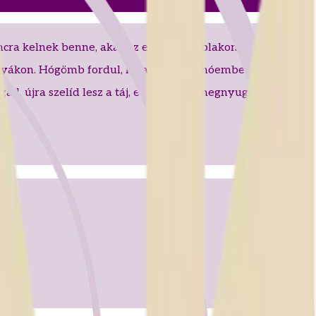
cra kelnek benne, akár az emlékek. Ablakon túl hó csillan,
 pályákon. Hógömb fordul, kalappal int a hóember, és rám
ll, újra szelíd lesz a táj, erdő mélye megnyugszik s csupa