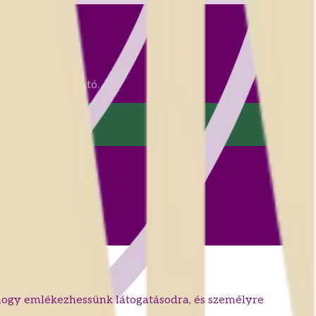
ően felhasználható.
 – hogy emlékezhessünk látogatásodra, és személyre