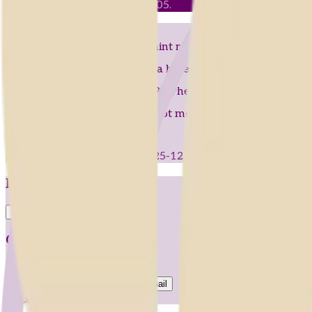
Vizkeleti Erzsébet •
2025-12.05.
Kezemben hógömb csillan, mint mese, apró puha titkok szál
mint álom, téli csoda ring ott a hófehér varázson. A tél s
vigyorog két szénszemével. Pelyhek közt apró fény villan h
báj. Kint s bent tél minden arcot megmutat: egyszerre játék,
—
Valót mutat a hógömb
,
2025-12.05.
Neked hogy tetszett?
0
0
Oszd meg másokkal!
Link másolása
Facebook
WhatsApp
Email
További versek