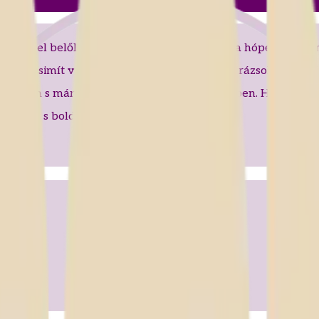
lnak fel belőle. Megforgatom lassan s lám, a hópelyhek tán
zelíd arca simít végig a tájon, mínuszok jeget varázsolnak a
irtelen s már zúg is a hóvihar a gömb szívében. Hóesés megá
 csoda, s boldog pillanat.